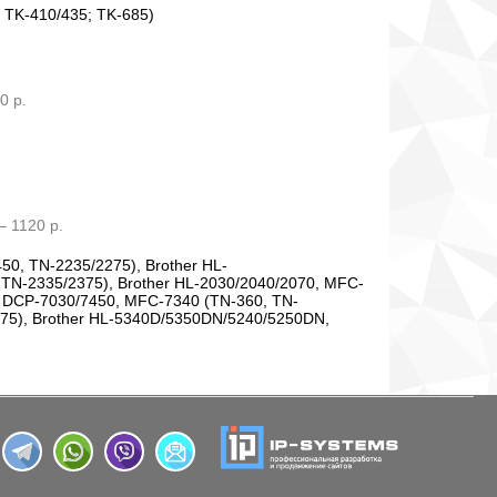
; TK-410/435; TK-685)
80
р.
– 1120 р.
0, TN-2235/2275), Brother HL-
N-2335/2375), Brother HL-2030/2040/2070, MFC-
, DCP-7030/7450, MFC-7340 (TN-360, TN-
075), Brother HL-5340D/5350DN/5240/5250DN,