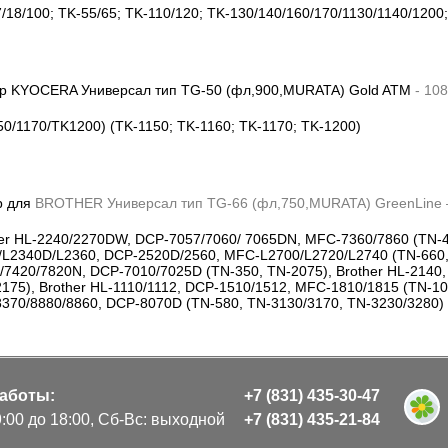
/18/100; TK-55/65; TK-110/120; TK-130/140/160/170/1130/1140/1200
ер KYOCERA Универсал тип TG-50 (фл,900,MURATA) Gold ATM
- 10
50/1170/TK1200) (TK-1150; TK-1160; TK-1170; TK-1200)
р для
BROTHER
Универсал тип
TG
-66 (фл,750,
MURATA
)
Green
Line
her HL-2240/2270DW, DCP-7057/7060/ 7065DN, MFC-7360/7860 (TN-45
/L2340D/L2360, DCP-2520D/2560, MFC-L2700/L2720/L2740 (TN-660,T
/7420/7820N, DCP-7010/7025D (TN-350, TN-2075), Brother HL-2140
2175), Brother HL-1110/1112, DCP-1510/1512, MFC-1810/1815 (TN-1
370/8880/8860, DCP-8070D (TN-580, TN-3130/3170, TN-3230/3280)
аботы:
+7 (831) 435-30-47
9:00 до 18:00, Сб-Вс: выходной
+7 (831) 435-21-84