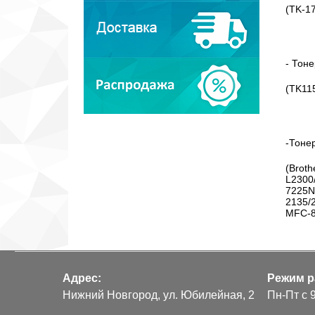
(TK-17
- Тон
(TK11
-Тоне
(Brot
L2300
7225N
2135/
MFC-8
Адрес:
Режим р
Нижний Новгород, ул. Юбилейная, 2
Пн-Пт с 