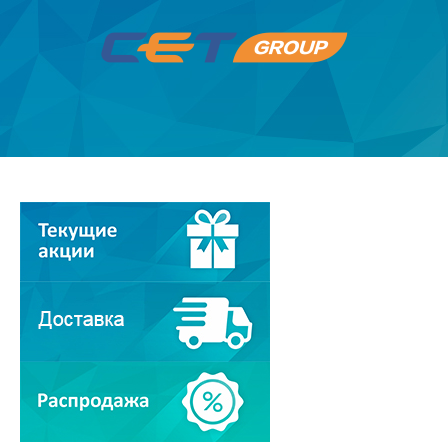
Термопленки, резиновые валы,
тефлоновые валы,
термоэлементы